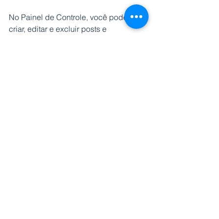
No Painel de Controle, você pode 
criar, editar e excluir posts e 
atualizar suas configurações de 
SEO. Você também pode duplicar 
ou rascunhar posts, desativar os 
comentários ou excluir 
completamente um post clicando 
em
 (...)
 em cada post do blog.
Quando estiver satisfeito com o seu 
blog, publique seus posts no site 
clicando em 
Publicar
 no Painel de 
Controle.