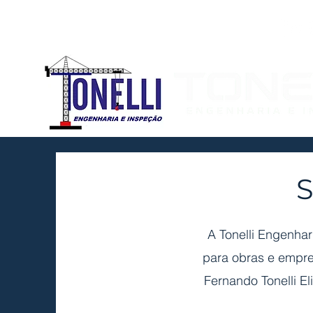
tonelli.eng.mec@gmail.com
(21) 97880-9430
A Tonelli Engenha
para obras e empre
Fernando Tonelli El