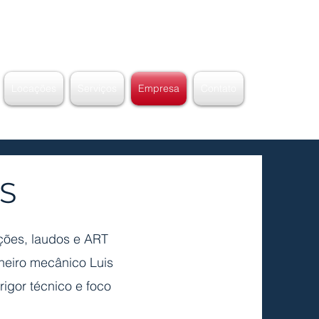
Locações
Serviços
Empresa
Contato
S
ções, laudos e ART
heiro mecânico Luis
rigor técnico e foco